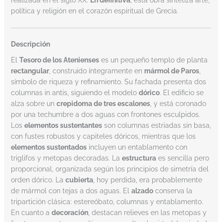
realizada en el siglo XX.
En definitiva
, esta obra sintetiza arte,
política y religión en el corazón espiritual de Grecia.
Descripción
El
Tesoro de los Atenienses
es un pequeño templo de planta
rectangular
, construido íntegramente en
mármol de Paros
,
símbolo de riqueza y refinamiento. Su fachada presenta dos
columnas in antis, siguiendo el modelo
dórico
. El edificio se
alza sobre un
crepidoma de tres escalones
, y está coronado
por una techumbre a dos aguas con frontones esculpidos.
Los
elementos sustentantes
son columnas estriadas sin basa,
con fustes robustos y capiteles dóricos, mientras que los
elementos sustentados
incluyen un entablamento con
triglifos y metopas decoradas. La
estructura
es sencilla pero
proporcional, organizada según los principios de simetría del
orden dórico. La
cubierta
, hoy perdida, era probablemente
de mármol con tejas a dos aguas. El
alzado
conserva la
tripartición clásica: estereóbato, columnas y entablamento.
En cuanto a
decoración
, destacan relieves en las metopas y