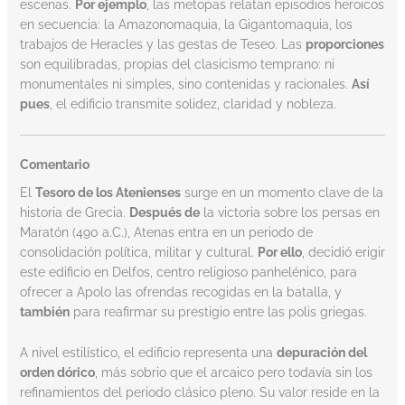
escenas.
Por ejemplo
, las metopas relatan episodios heroicos
en secuencia: la Amazonomaquia, la Gigantomaquia, los
trabajos de Heracles y las gestas de Teseo. Las
proporciones
son equilibradas, propias del clasicismo temprano: ni
monumentales ni simples, sino contenidas y racionales.
Así
pues
, el edificio transmite solidez, claridad y nobleza.
Comentario
El
Tesoro de los Atenienses
surge en un momento clave de la
historia de Grecia.
Después de
la victoria sobre los persas en
Maratón (490 a.C.), Atenas entra en un periodo de
consolidación política, militar y cultural.
Por ello
, decidió erigir
este edificio en Delfos, centro religioso panhelénico, para
ofrecer a Apolo las ofrendas recogidas en la batalla, y
también
para reafirmar su prestigio entre las polis griegas.
A nivel estilístico, el edificio representa una
depuración del
orden dórico
, más sobrio que el arcaico pero todavía sin los
refinamientos del periodo clásico pleno. Su valor reside en la