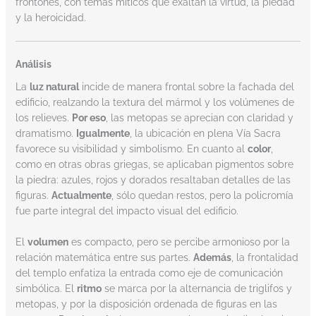
frontones, con temas míticos que exaltan la virtud, la piedad
y la heroicidad.
Análisis
La
luz natural
incide de manera frontal sobre la fachada del
edificio, realzando la textura del mármol y los volúmenes de
los relieves.
Por eso
, las metopas se aprecian con claridad y
dramatismo.
Igualmente
, la ubicación en plena Vía Sacra
favorece su visibilidad y simbolismo. En cuanto al
color
,
como en otras obras griegas, se aplicaban pigmentos sobre
la piedra: azules, rojos y dorados resaltaban detalles de las
figuras.
Actualmente
, sólo quedan restos, pero la policromía
fue parte integral del impacto visual del edificio.
El
volumen
es compacto, pero se percibe armonioso por la
relación matemática entre sus partes.
Además
, la frontalidad
del templo enfatiza la entrada como eje de comunicación
simbólica. El
ritmo
se marca por la alternancia de triglifos y
metopas, y por la disposición ordenada de figuras en las