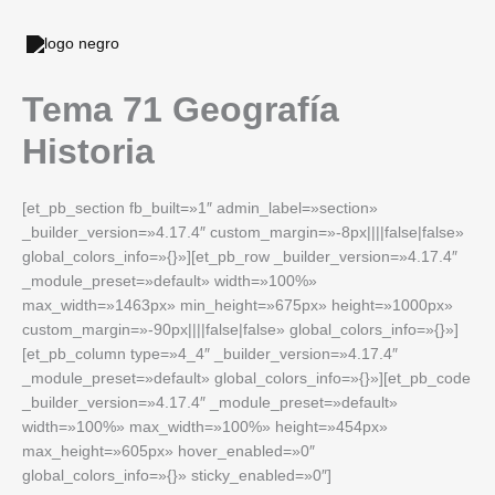
Ir
al
contenido
Tema 71 Geografía
Historia
[et_pb_section fb_built=»1″ admin_label=»section»
_builder_version=»4.17.4″ custom_margin=»-8px||||false|false»
global_colors_info=»{}»][et_pb_row _builder_version=»4.17.4″
_module_preset=»default» width=»100%»
max_width=»1463px» min_height=»675px» height=»1000px»
custom_margin=»-90px||||false|false» global_colors_info=»{}»]
[et_pb_column type=»4_4″ _builder_version=»4.17.4″
_module_preset=»default» global_colors_info=»{}»][et_pb_code
_builder_version=»4.17.4″ _module_preset=»default»
width=»100%» max_width=»100%» height=»454px»
max_height=»605px» hover_enabled=»0″
global_colors_info=»{}» sticky_enabled=»0″]