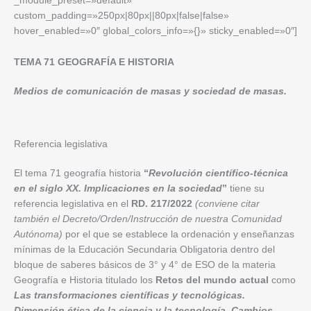
_module_preset=»default»
custom_padding=»250px|80px||80px|false|false»
hover_enabled=»0″ global_colors_info=»{}» sticky_enabled=»0″]
TEMA 71 GEOGRAFÍA E HISTORIA
Medios de comunicación de masas y sociedad de masas.
Referencia legislativa
El tema 71 geografía historia
“
Revolución científico-técnica
en el siglo XX. Implicaciones en la sociedad
”
tiene su
referencia legislativa en el
RD. 217/2022
(conviene citar
también el Decreto/Orden/Instrucción de nuestra Comunidad
Autónoma)
por el que se establece la ordenación y enseñanzas
mínimas de la Educación Secundaria Obligatoria dentro del
bloque de saberes básicos de 3° y 4° de ESO de la materia
Geografía e Historia titulado los
Retos del mundo actual
como
Las transformaciones científicas y tecnológicas.
Dimensión ética de la ciencia y la tecnología. Cambios