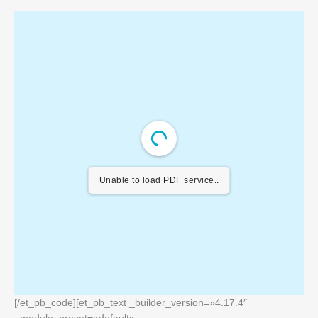
Unable to load PDF service..
[/et_pb_code][et_pb_text _builder_version=»4.17.4″