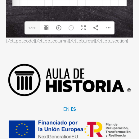
1/20
[/et_pb_code][/et_pb_column][/et_pb_row][/et_pb_section]
EN
ES