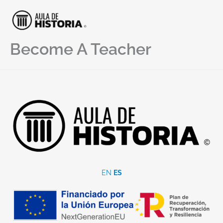
Ir
al
contenido
Become A Teacher
EN
ES