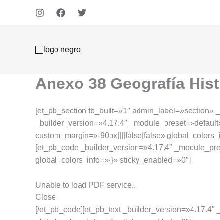
Ir
al
contenido
Anexo 38 Geografía Hist
[et_pb_section fb_built=»1″ admin_label=»section» _
_builder_version=»4.17.4″ _module_preset=»defau
custom_margin=»-90px||||false|false» global_colors
[et_pb_code _builder_version=»4.17.4″ _module_
global_colors_info=»{}» sticky_enabled=»0″]
Unable to load PDF service..
Close
[/et_pb_code][et_pb_text _builder_version=»4.17.4