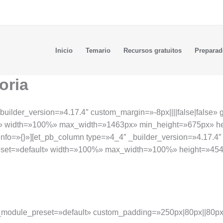
Inicio
Temario
Recursos gratuitos
Preparad
oria
builder_version=»4.17.4″ custom_margin=»-8px||||false|false» 
lt» width=»100%» max_width=»1463px» min_height=»675px» h
_info=»{}»][et_pb_column type=»4_4″ _builder_version=»4.17.4″
preset=»default» width=»100%» max_width=»100%» height=»4
″ _module_preset=»default» custom_padding=»250px|80px||80px