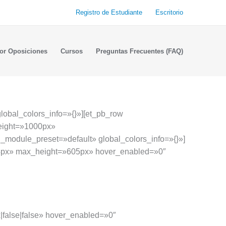
Registro de Estudiante
Escritorio
or Oposiciones
Cursos
Preguntas Frecuentes (FAQ)
global_colors_info=»{}»][et_pb_row
eight=»1000px»
 _module_preset=»default» global_colors_info=»{}»]
54px» max_height=»605px» hover_enabled=»0″
|false|false» hover_enabled=»0″