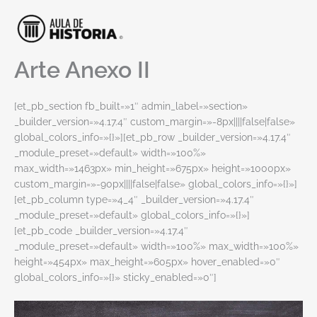
Ir
al
contenido
Arte Anexo II
[et_pb_section fb_built=»1″ admin_label=»section»
_builder_version=»4.17.4″ custom_margin=»-8px||||false|false»
global_colors_info=»{}»][et_pb_row _builder_version=»4.17.4″
_module_preset=»default» width=»100%»
max_width=»1463px» min_height=»675px» height=»1000px»
custom_margin=»-90px||||false|false» global_colors_info=»{}»]
[et_pb_column type=»4_4″ _builder_version=»4.17.4″
_module_preset=»default» global_colors_info=»{}»]
[et_pb_code _builder_version=»4.17.4″
_module_preset=»default» width=»100%» max_width=»100%»
height=»454px» max_height=»605px» hover_enabled=»0″
global_colors_info=»{}» sticky_enabled=»0″]