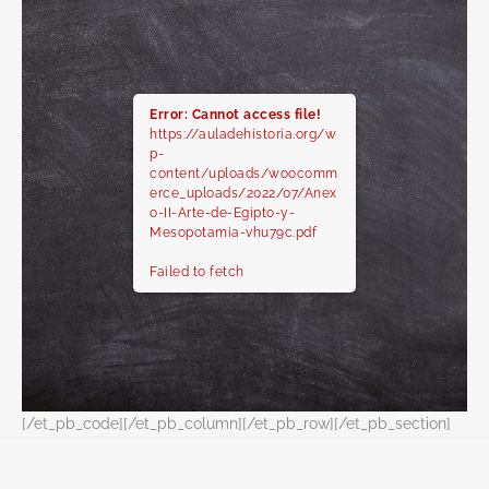
Error: Cannot access file!
https://auladehistoria.org/w
p-
content/uploads/woocomm
erce_uploads/2022/07/Anex
o-II-Arte-de-Egipto-y-
Mesopotamia-vhu79c.pdf
Failed to fetch
[/et_pb_code][/et_pb_column][/et_pb_row][/et_pb_section]