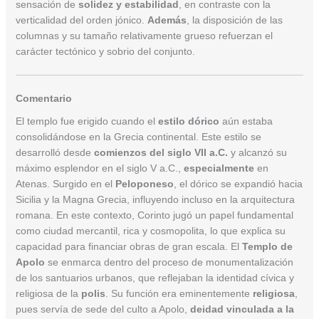
sensación de
solidez y estabilidad
, en contraste con la
verticalidad del orden jónico.
Además
, la disposición de las
columnas y su tamaño relativamente grueso refuerzan el
carácter tectónico y sobrio del conjunto.
Comentario
El templo fue erigido cuando el
estilo dórico
aún estaba
consolidándose en la Grecia continental. Este estilo se
desarrolló desde
comienzos del siglo VII a.C.
y alcanzó su
máximo esplendor en el siglo V a.C.,
especialmente
en
Atenas. Surgido en el
Peloponeso
, el dórico se expandió hacia
Sicilia y la Magna Grecia, influyendo incluso en la arquitectura
romana. En este contexto, Corinto jugó un papel fundamental
como ciudad mercantil, rica y cosmopolita, lo que explica su
capacidad para financiar obras de gran escala. El
Templo de
Apolo
se enmarca dentro del proceso de monumentalización
de los santuarios urbanos, que reflejaban la identidad cívica y
religiosa de la
polis
. Su función era eminentemente
religiosa
,
pues servía de sede del culto a Apolo,
deidad vinculada a la