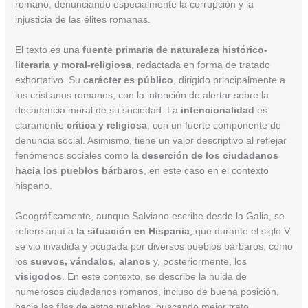
romano, denunciando especialmente la corrupción y la
injusticia de las élites romanas.
El texto es una
fuente primaria de naturaleza histórico-
literaria y moral-religiosa
, redactada en forma de tratado
exhortativo. Su
carácter es público
, dirigido principalmente a
los cristianos romanos, con la intención de alertar sobre la
decadencia moral de su sociedad. La
intencionalidad
es
claramente
crítica y religiosa
, con un fuerte componente de
denuncia social. Asimismo, tiene un valor descriptivo al reflejar
fenómenos sociales como la
deserción de los ciudadanos
hacia los pueblos bárbaros
, en este caso en el contexto
hispano.
Geográficamente, aunque Salviano escribe desde la Galia, se
refiere aquí a
la situación en Hispania
, que durante el siglo V
se vio invadida y ocupada por diversos pueblos bárbaros, como
los
suevos, vándalos, alanos
y, posteriormente, los
visigodos
. En este contexto, se describe la huida de
numerosos ciudadanos romanos, incluso de buena posición,
hacia las filas de estos pueblos, buscando mejor trato.