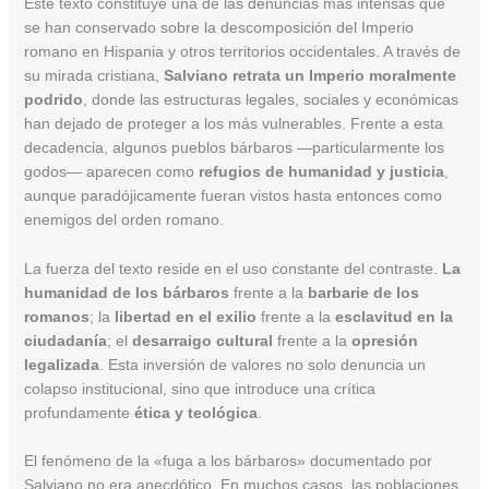
Este texto constituye una de las denuncias más intensas que
se han conservado sobre la descomposición del Imperio
romano en Hispania y otros territorios occidentales. A través de
su mirada cristiana,
Salviano retrata un Imperio moralmente
podrido
, donde las estructuras legales, sociales y económicas
han dejado de proteger a los más vulnerables. Frente a esta
decadencia, algunos pueblos bárbaros —particularmente los
godos— aparecen como
refugios de humanidad y justicia
,
aunque paradójicamente fueran vistos hasta entonces como
enemigos del orden romano.
La fuerza del texto reside en el uso constante del contraste.
La
humanidad de los bárbaros
frente a la
barbarie de los
romanos
; la
libertad en el exilio
frente a la
esclavitud en la
ciudadanía
; el
desarraigo cultural
frente a la
opresión
legalizada
. Esta inversión de valores no solo denuncia un
colapso institucional, sino que introduce una crítica
profundamente
ética y teológica
.
El fenómeno de la «fuga a los bárbaros» documentado por
Salviano no era anecdótico. En muchos casos, las poblaciones