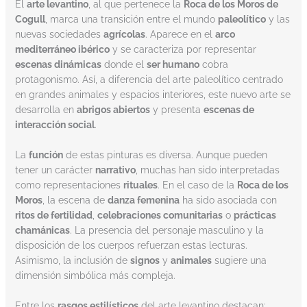
El
arte levantino
, al que pertenece la
Roca de los Moros de
Cogull
, marca una transición entre el mundo
paleolítico
y las
nuevas sociedades
agrícolas
. Aparece en el
arco
mediterráneo ibérico
y se caracteriza por representar
escenas dinámicas
donde el
ser humano
cobra
protagonismo. Así, a diferencia del arte paleolítico centrado
en grandes animales y espacios interiores, este nuevo arte se
desarrolla en
abrigos abiertos
y presenta
escenas de
interacción social
.
La
función
de estas pinturas es diversa. Aunque pueden
tener un carácter
narrativo
, muchas han sido interpretadas
como representaciones
rituales
. En el caso de la
Roca de los
Moros
, la escena de
danza femenina
ha sido asociada con
ritos de fertilidad
,
celebraciones comunitarias
o
prácticas
chamánicas
. La presencia del personaje masculino y la
disposición de los cuerpos refuerzan estas lecturas.
Asimismo, la inclusión de
signos
y
animales
sugiere una
dimensión simbólica más compleja.
Entre los
rasgos estilísticos
del arte levantino destacan: