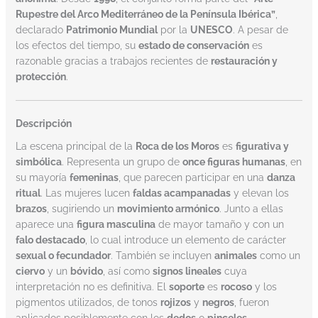
Rupestre del Arco Mediterráneo de la Península Ibérica”
,
declarado
Patrimonio Mundial
por la
UNESCO
. A pesar de
los efectos del tiempo, su
estado de conservación
es
razonable gracias a trabajos recientes de
restauración y
protección
.
Descripción
La escena principal de la
Roca de los Moros
es
figurativa y
simbólica
. Representa un grupo de
once figuras humanas
, en
su mayoría
femeninas
, que parecen participar en una
danza
ritual
. Las mujeres lucen
faldas acampanadas
y elevan los
brazos
, sugiriendo un
movimiento armónico
. Junto a ellas
aparece una
figura masculina
de mayor tamaño y con un
falo destacado
, lo cual introduce un elemento de carácter
sexual o fecundador
. También se incluyen
animales
como un
ciervo
y un
bóvido
, así como
signos lineales
cuya
interpretación no es definitiva. El
soporte
es
rocoso
y los
pigmentos utilizados, de tonos
rojizos
y
negros
, fueron