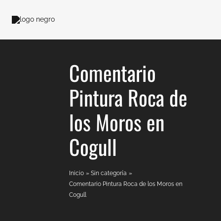
Ir
al
contenido
Comentario
Pintura Roca de
los Moros en
Cogull
Inicio
Sin categoría
Comentario Pintura Roca de los Moros en
Cogull