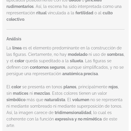
aplicados posiblemente con los
dedos
o
pinceles
rudimentarios
. Así, la escena ha sido interpretada como una
representación
ritual
vinculada a la
fertilidad
o al
culto
colectivo
.
Análisis
La
línea
es el elemento predominante en la construcción de
las figuras. Ciertamente, no hay
modelado
ni uso de
sombras
,
y el
color
queda supeditado a la
silueta
. Las figuras se
definen con
contornos seguros
, aunque simplificados, y no se
persigue una representación
anatómica precisa
.
El
color
se presenta en tonos
planos
, principalmente
rojos
,
sin
matices
ni
mezclas
. Estos colores tienen un valor
simbólico
más que
naturalista
. El
volumen
no se representa
ni mediante sombreado ni mediante superposición de tonos.
Así, la imagen carece de
tridimensionalidad
, lo cual es
coherente con la función
expresiva y no mimética
de este
arte.