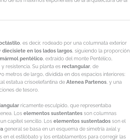
no de los máximos exponentes de la arquitectura de la
octástilo
, es decir, rodeado por una columnata exterior
y
diecisiete en los lados largos
, siguiendo la proporción
mármol pentélico
, extraído del monte Pentélico,
y resistencia. Su planta es
rectangular
, de
metros de largo, dividida en dos espacios interiores:
l estatua crisoelefantina de
Atenea Partenos
, y una
nciones de tesoro.
riangular
ricamente esculpido, que representaba
tenea. Los
elementos sustentantes
son columnas
un capitel sencillo. Los
elementos sustentados
son el
ra
general se basa en un esquema de simetría axial y
 en el estilóbato y los entablamentos para corregir las