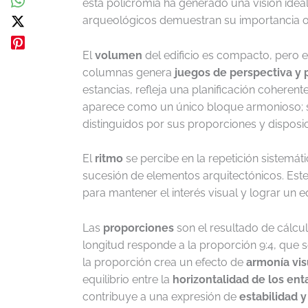
esta policromía ha generado una visión ide
arqueológicos demuestran su importancia or
El
volumen
del edificio es compacto, pero
columnas genera
juegos de perspectiva y
estancias, refleja una planificación coherent
aparece como un único bloque armonioso; s
distinguidos por sus proporciones y disposic
El
ritmo
se percibe en la repetición sistemát
sucesión de elementos arquitectónicos. Est
para mantener el interés visual y lograr un e
Las
proporciones
son el resultado de cálcu
longitud responde a la proporción 9:4, que se
la proporción crea un efecto de
armonía vis
equilibrio entre la
horizontalidad de los en
contribuye a una expresión de
estabilidad 