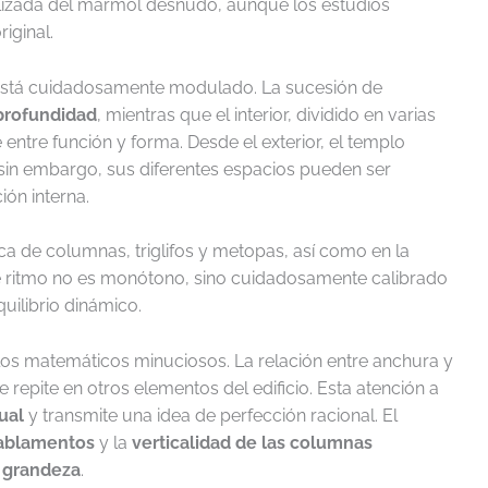
alizada del mármol desnudo, aunque los estudios
iginal.
 está cuidadosamente modulado. La sucesión de
 profundidad
, mientras que el interior, dividido en varias
e entre función y forma. Desde el exterior, el templo
in embargo, sus diferentes espacios pueden ser
ión interna.
ica de columnas, triglifos y metopas, así como en la
e ritmo no es monótono, sino cuidadosamente calibrado
quilibrio dinámico.
los matemáticos minuciosos. La relación entre anchura y
 repite en otros elementos del edificio. Esta atención a
ual
y transmite una idea de perfección racional. El
tablamentos
y la
verticalidad de las columnas
y grandeza
.