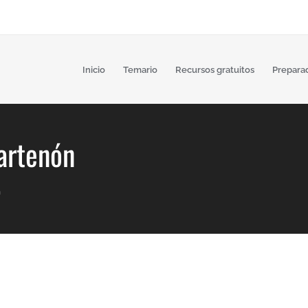
Inicio
Temario
Recursos gratuitos
Prepara
artenón
n