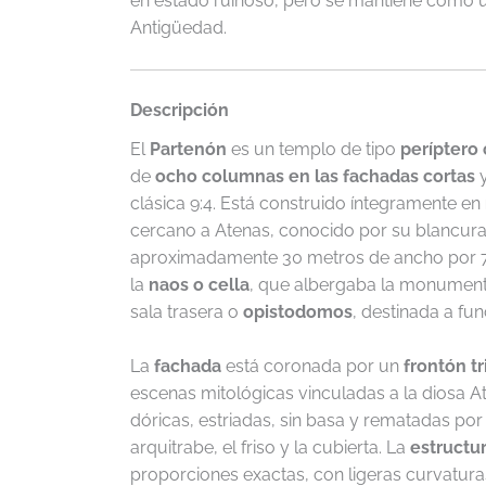
en estado ruinoso, pero se mantiene como u
Antigüedad.
Descripción
El
Partenón
es un templo de tipo
períptero 
de
ocho columnas en las fachadas cortas
clásica 9:4. Está construido íntegramente en
cercano a Atenas, conocido por su blancura 
aproximadamente 30 metros de ancho por 70 
la
naos o cella
, que albergaba la monumenta
sala trasera o
opistodomos
, destinada a fu
La
fachada
está coronada por un
frontón t
escenas mitológicas vinculadas a la diosa A
dóricas, estriadas, sin basa y rematadas por 
arquitrabe, el friso y la cubierta. La
estructu
proporciones exactas, con ligeras curvaturas