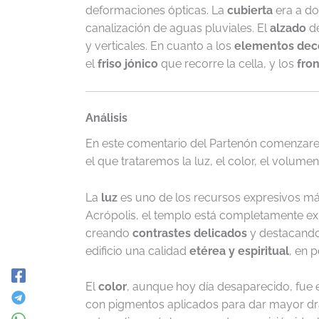
deformaciones ópticas. La
cubierta
era a d
canalización de aguas pluviales. El
alzado
de
y verticales. En cuanto a los
elementos dec
el
friso jónico
que recorre la cella, y los
fro
Análisis
En este comentario del Partenón comenzarem
el que trataremos la luz, el color, el volumen
La
luz
es uno de los recursos expresivos más
Acrópolis, el templo está completamente exp
creando
contrastes delicados
y destacando 
edificio una calidad
etérea y espiritual
, en 
El
color
, aunque hoy día desaparecido, fue e
con pigmentos aplicados para dar mayor dr