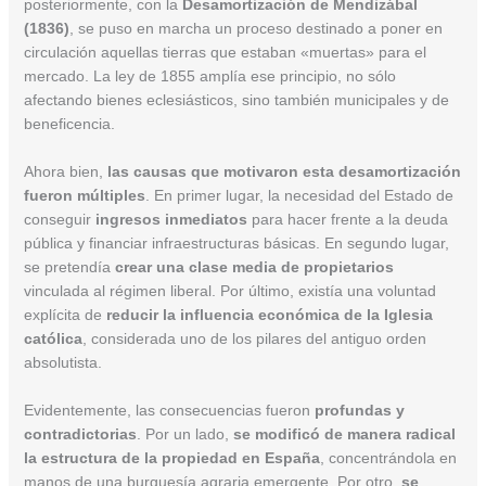
posteriormente, con la
Desamortización de Mendizábal
(1836)
, se puso en marcha un proceso destinado a poner en
circulación aquellas tierras que estaban «muertas» para el
mercado. La ley de 1855 amplía ese principio, no sólo
afectando bienes eclesiásticos, sino también municipales y de
beneficencia.
Ahora bien,
las causas que motivaron esta desamortización
fueron múltiples
. En primer lugar, la necesidad del Estado de
conseguir
ingresos inmediatos
para hacer frente a la deuda
pública y financiar infraestructuras básicas. En segundo lugar,
se pretendía
crear una clase media de propietarios
vinculada al régimen liberal. Por último, existía una voluntad
explícita de
reducir la influencia económica de la Iglesia
católica
, considerada uno de los pilares del antiguo orden
absolutista.
Evidentemente, las consecuencias fueron
profundas y
contradictorias
. Por un lado,
se modificó de manera radical
la estructura de la propiedad en España
, concentrándola en
manos de una burguesía agraria emergente. Por otro,
se