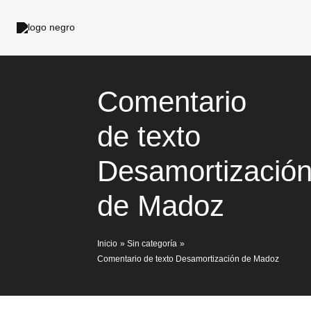
Ir
al
contenido
Comentario
de texto
Desamortizació
de Madoz
Inicio
Sin categoría
Comentario de texto Desamortización de Madoz