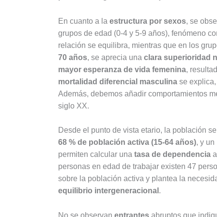
En cuanto a la
estructura por sexos
, se obs
grupos de edad (0-4 y 5-9 años), fenómeno com
relación se equilibra, mientras que en los gr
70 años
, se aprecia una
clara superioridad 
mayor esperanza de vida femenina
, resulta
mortalidad diferencial masculina
se explica,
Además, debemos añadir comportamientos meno
siglo XX.
Desde el punto de vista etario, la población s
68 % de población activa (15-64 años)
, y un
permiten calcular una
tasa de dependencia
a
personas en edad de trabajar existen 47 perso
sobre la población activa y plantea la necesi
equilibrio intergeneracional
.
No se observan
entrantes
abruptos que indiqu