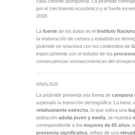
cada cohorte quinquenal. La pirámide corres
por el crecimiento económico y el fuerte increm
2008.
La
fuente
de los datos es el
Instituto Naciona
la elaboración de censos y estadísticas demogr
pirámide se relaciona con los contenidos de
G
especialmente con el estudio de los
procesos
consecuencias socioeconómicas del envejecim
ANÁLISIS
La pirámide presenta una forma de
campana
superado la transición demográfica. La base,
relativamente estrecha
, lo que indica una
ba
población
adulta joven y media
, se muestra
correspondiente a los
mayores de 65 años
, 
presencia significativa
, reflejo de una
elevad