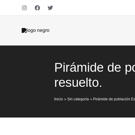
Ir
Total
al
del
contenido
carrito:
Pirámide de p
resuelto.
Inicio
Sin categoría
Pirámide de población Es