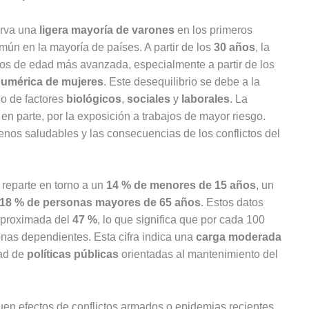
erva una
ligera mayoría de varones
en los primeros
ún en la mayoría de países. A partir de los
30 años
, la
upos de edad más avanzada, especialmente a partir de los
numérica de mujeres
. Este desequilibrio se debe a la
do de factores
biológicos
,
sociales
y
laborales
. La
 en parte, por la exposición a trabajos de mayor riesgo.
s saludables y las consecuencias de los conflictos del
e reparte en torno a un
14 % de menores de 15 años
, un
18 % de personas mayores de 65 años
. Estos datos
proximada del
47 %
, lo que significa que por cada 100
nas dependientes. Esta cifra indica una
carga moderada
dad de
políticas públicas
orientadas al mantenimiento del
en efectos de conflictos armados o epidemias recientes.