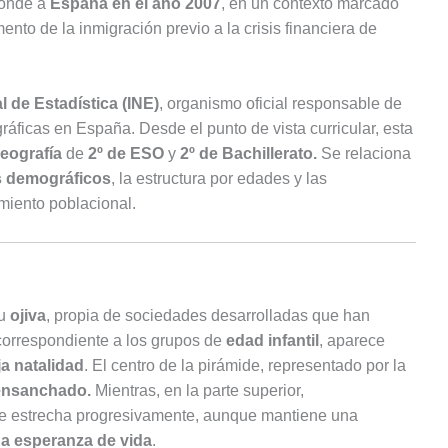
ponde a
España en el año 2007
, en un contexto marcado
ento de la inmigración previo a la crisis financiera de
l de Estadística (INE)
, organismo oficial responsable de
áficas en España. Desde el punto de vista curricular, esta
eografía
de
2º de ESO
y
2º de Bachillerato.
Se relaciona
 demográficos
, la estructura por edades y las
iento poblacional.
u
ojiva
, propia de sociedades desarrolladas que han
 correspondiente a los grupos de
edad infantil
, aparece
ja natalidad
. El centro de la pirámide, representado por la
ensanchado.
Mientras, en la parte superior,
se estrecha progresivamente, aunque mantiene una
a esperanza de vida
.