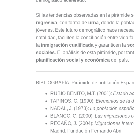
demográfico acelerado.
Si las tendencias observadas en la pirámide 
regresiva
, con forma de
urna
, donde la pobl
jóvenes. Este futuro demográfico hace necesar
natalidad, faciliten la conciliación entre vida
la
inmigración cualificada
y garanticen la
sos
sociales
. El análisis de esta pirámide, por ta
planificación social y económica
del país.
BIBLIOGRAFÍA. Pirámide de población Españ
RUBIO BENITO, M.T. (2001):
Estado act
TAPINOS, G. (1990):
Elementos de la 
NADAL, J. (1973):
La población español
BLANCO, C. (2000):
Las migraciones 
RECAÑO, J. (2004):
Migraciones intern
Madrid. Fundación Fernando Abril