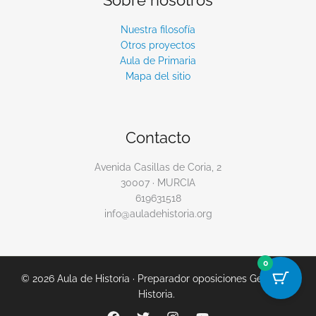
Sobre nosotros
Nuestra filosofía
Otros proyectos
Aula de Primaria
Mapa del sitio
Contacto
Avenida Casillas de Coria, 2
30007 · MURCIA
619631518
info@auladehistoria.org
0
© 2026 Aula de Historia · Preparador oposiciones Geografía
Historia.