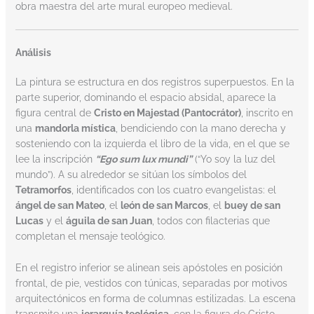
obra maestra del arte mural europeo medieval.
Análisis
La pintura se estructura en dos registros superpuestos. En la
parte superior, dominando el espacio absidal, aparece la
figura central de
Cristo en Majestad (Pantocrátor)
, inscrito en
una
mandorla mística
, bendiciendo con la mano derecha y
sosteniendo con la izquierda el libro de la vida, en el que se
lee la inscripción
“Ego sum lux mundi”
(“Yo soy la luz del
mundo”). A su alrededor se sitúan los símbolos del
Tetramorfos
, identificados con los cuatro evangelistas: el
ángel de san Mateo
, el
león de san Marcos
, el
buey de san
Lucas
y el
águila de san Juan
, todos con filacterias que
completan el mensaje teológico.
En el registro inferior se alinean seis apóstoles en posición
frontal, de pie, vestidos con túnicas, separadas por motivos
arquitectónicos en forma de columnas estilizadas. La escena
transmite una
jerarquía teológica
, con la figura de Cristo