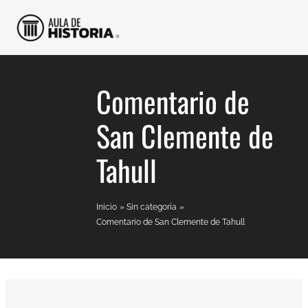
Ir
al
contenido
Comentario de
San Clemente de
Tahull
Inicio
Sin categoría
Comentario de San Clemente de Tahull