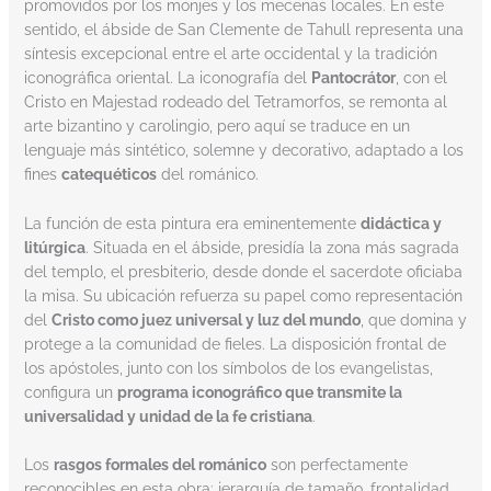
promovidos por los monjes y los mecenas locales. En este
sentido, el ábside de San Clemente de Tahull representa una
síntesis excepcional entre el arte occidental y la tradición
iconográfica oriental. La iconografía del
Pantocrátor
, con el
Cristo en Majestad rodeado del Tetramorfos, se remonta al
arte bizantino y carolingio, pero aquí se traduce en un
lenguaje más sintético, solemne y decorativo, adaptado a los
fines
catequéticos
del románico.
La función de esta pintura era eminentemente
didáctica y
litúrgica
. Situada en el ábside, presidía la zona más sagrada
del templo, el presbiterio, desde donde el sacerdote oficiaba
la misa. Su ubicación refuerza su papel como representación
del
Cristo como juez universal y luz del mundo
, que domina y
protege a la comunidad de fieles. La disposición frontal de
los apóstoles, junto con los símbolos de los evangelistas,
configura un
programa iconográfico que transmite la
universalidad y unidad de la fe cristiana
.
Los
rasgos formales del románico
son perfectamente
reconocibles en esta obra: jerarquía de tamaño, frontalidad,