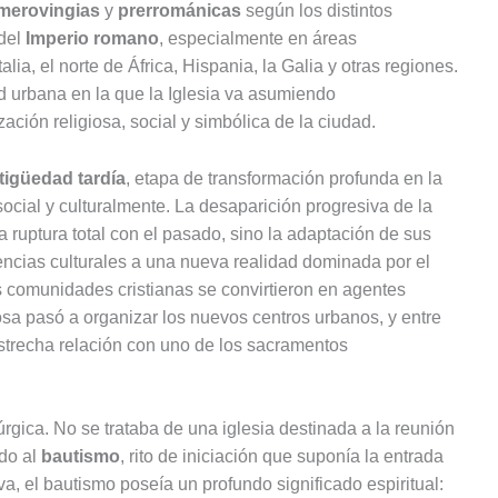
merovingias
y
prerrománicas
según los distintos
 del
Imperio romano
, especialmente en áreas
lia, el norte de África, Hispania, la Galia y otras regiones.
ed urbana en la que la Iglesia va asumiendo
ación religiosa, social y simbólica de la ciudad.
tigüedad tardía
, etapa de transformación profunda en la
ocial y culturalmente. La desaparición progresiva de la
 ruptura total con el pasado, sino la adaptación de sus
rencias culturales a una nueva realidad dominada por el
as comunidades cristianas se convirtieron en agentes
osa pasó a organizar los nuevos centros urbanos, y entre
estrecha relación con uno de los sacramentos
túrgica. No se trataba de una iglesia destinada a la reunión
ado al
bautismo
, rito de iniciación que suponía la entrada
iva, el bautismo poseía un profundo significado espiritual: