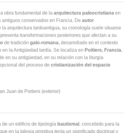
a obra fundamental de la
arquitectura paleocristiana
en
ás antiguos conservados en Francia. De
autor
la arquitectura tardoantigua, su cronología suele situarse
 presenta transformaciones posteriores que afectan a su
no
de tradición
galo-romana
, desarrollado en el contexto
o en la Antigüedad tardía. Se localiza en
Poitiers, Francia
,
ide en su antigüedad, en su relación con la liturgia
cepcional del proceso de
cristianización del espacio
an Juan de Poitiers (exterior)
a de un edificio de tipología
bautismal
, concebido para la
 que en la Iglesia primitiva tenía un significado doctrinal y