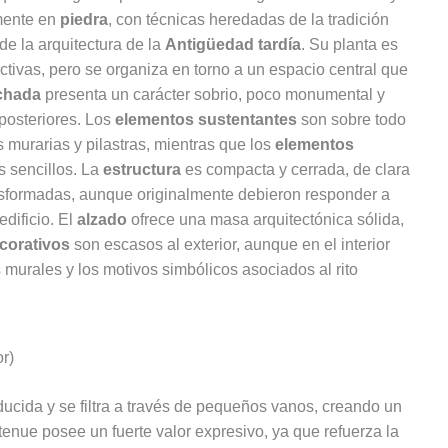
lmente en
piedra
, con técnicas heredadas de la tradición
de la arquitectura de la
Antigüedad tardía
. Su planta es
ctivas, pero se organiza en torno a un espacio central que
chada
presenta un carácter sobrio, poco monumental y
 posteriores. Los
elementos sustentantes
son sobre todo
s murarias y pilastras, mientras que los
elementos
s sencillos. La
estructura
es compacta y cerrada, de clara
sformadas, aunque originalmente debieron responder a
dificio. El
alzado
ofrece una masa arquitectónica sólida,
corativos
son escasos al exterior, aunque en el interior
 murales y los motivos simbólicos asociados al rito
r)
ucida y se filtra a través de pequeños vanos, creando un
n tenue posee un fuerte valor expresivo, ya que refuerza la