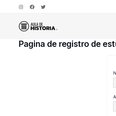
Ir
al
contenido
Pagina de registro de es
N
A