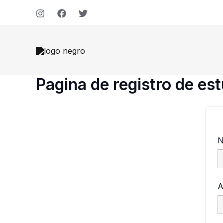
Ir
al
contenido
Pagina de registro de es
N
A